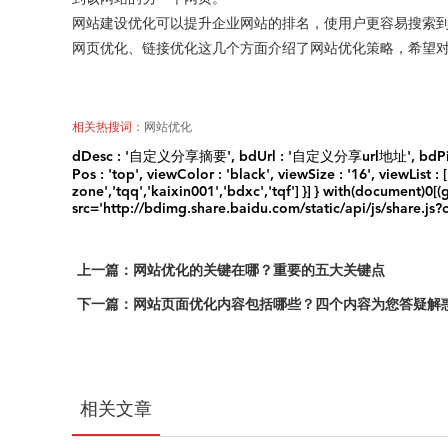
网站建设优化可以提升企业网站的排名，使用户更容易搜索
网页优化、链接优化这几个方面介绍了网站优化策略，希望
相关热搜词：
网站优化
dDesc : '自定义分享摘要', bdUrl : '自定义分享url地址', bdPic : '自定
Pos : 'top', viewColor : 'black', viewSize : '16', viewList : 
zone','tqq','kaixin001','bdxc','tqf'] }] } with(document)
src='http://bdimg.share.baidu.com/static/api/js/share.js?
上一篇：网站优化的关键在哪？重要的五大关键点
下一篇：网站页面优化内容包括哪些？四个内容为您答疑解
相关文章