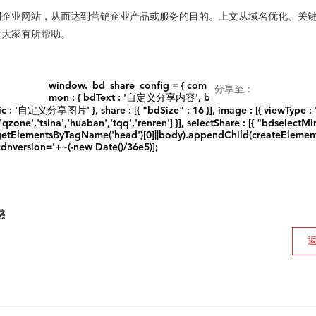
到企业网站，从而达到营销企业产品或服务的目的。上文从域名优化、关
对大家有所帮助。
window._bd_share_config = { com
分享至：
mon : { bdText : '自定义分享内容', b
义分享图片' }, share : [{ "bdSize" : 16 }], image : [{ viewType : 'li
['qzone','tsina','huaban','tqq','renren'] }], selectShare : [{ "bdselectMin
0[(getElementsByTagName('head')[0]||body).appendChild(createElement('
cdnversion='+~(-new Date()/36e5)];
惑