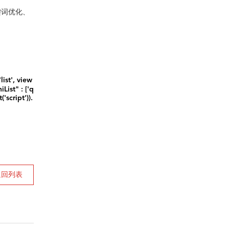
键词优化、
st', view
iList" : ['q
script')).
返回列表